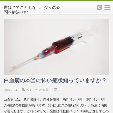
rss
m
世は全てこともなし、少々の疑
問を解決せむ
白血病の本当に怖い症状知っていますか？
低血圧だと朝が弱くなるって本当？迷信？
占いってどんな種類があるの？
秋刀魚の美味しい時期に食べたい３つの料
肩こりを簡単に自分で治す運動を紹介！
理
2016.07.11
2016.07.11
2016.07.11
2016.07.11
ちょっとした疑問
ちょっとした疑問
ちょっとした疑問
ちょっとした疑問
10
1
0
0
2016.07.11
ちょっとした疑問
0
白血病には、急性骨髄性、慢性骨髄性、急性リンパ性、慢性リンパ性、
の4種類の白血病があります。急性は病気の進行がはやく、急激に病気
が悪化します。これに対して、慢性は比較的ゆっくり病気が進行するの